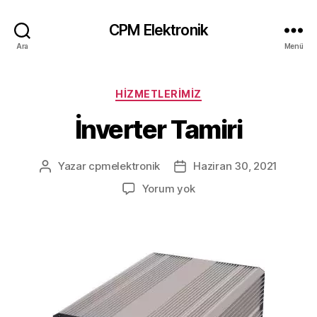
CPM Elektronik
Ara
Menü
Kategoriler
HIZMETLERIMIZ
İnverter Tamiri
Yazar
cpmelektronik
Haziran 30, 2021
Yazının
Yazı
yazarı
tarihi
İnverter
Yorum yok
Tamiri